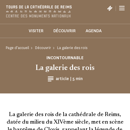
Panneau de gestion des cookies
|
TOURS DE LA CATHÉDRALE DE REIMS
VISITER
DÉCOUVRIR
AGENDA
Page d'accueil
Découvrir
La galerie des rois
INCONTOURNABLE
La galerie des rois
Temps de Lecture
article |
5 min
La galerie des rois de la cathédrale de Reims,
datée du milieu du XIVème siècle, met en scène
le baptême de Clovis, rappelant la légende de