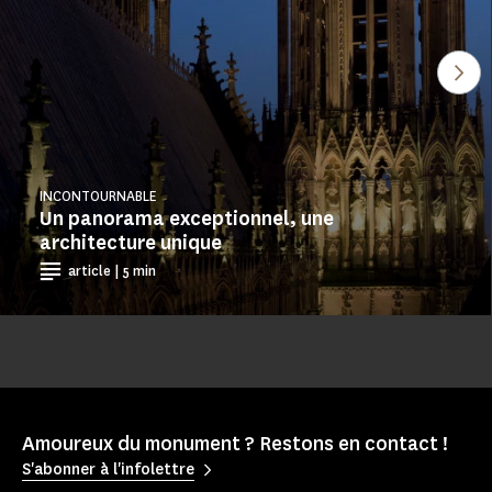
Voi
INCONTOURNABLE
Un panorama exceptionnel, une
architecture unique
article | 5 min
Amoureux du monument ? Restons en contact !
S'abonner à l'infolettre